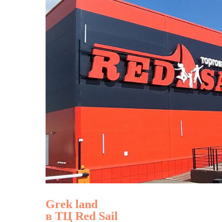
Grek land
в ТЦ Red Sail